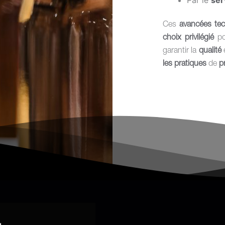
Par le
ser
Ces
avancées tec
choix privilégié
po
garantir la
qualité
les pratiques
de
p