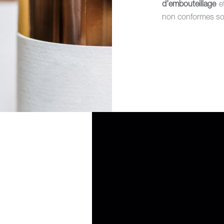
d’embouteillage
e
non conformes so