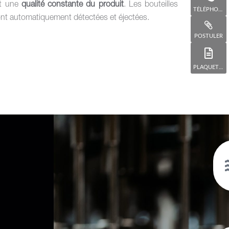
t une
qualité constante du produit
. Les bouteilles
TÉLÉPHONE
nt automatiquement détectées et éjectées.
POSTULER
PLAQUETTE