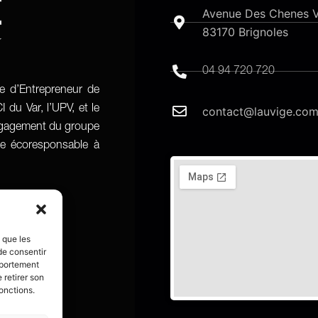
Avenue Des Chenes V
83170 Brignoles​
04 94 720 720
re d’Entrepreneur de
 du Var, l’UPV, et le
contact@lauvige.co
engagement du groupe
age écoresponsable à
s que les
de consentir
mportement
 retirer son
onctions.