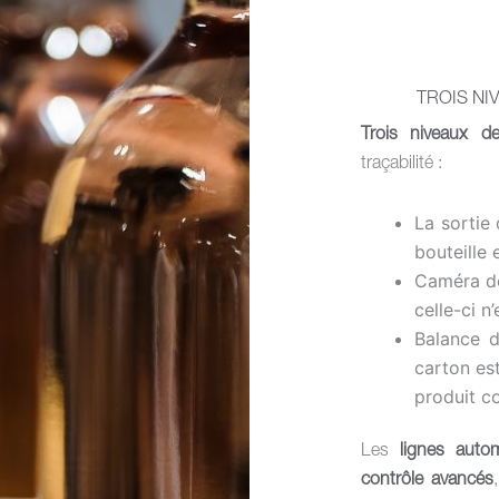
TROIS NI
Trois niveaux d
traçabilité :
La sortie 
bouteille 
Caméra de 
celle-ci n
Balance d
carton est
produit c
Les
lignes auto
contrôle avancés