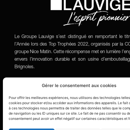
Le Groupe Lauvige s’est distingué en remportant le tit
l’Année lors des Top Trophées 2022, organisés par la CCI
groupe Nice Matin. Cette récompense met en lumière l’
envers l’innovation durable et son usine d’embouteill
Brignoles.
Gérer le consentement aux cookies
Pour offrir les meilleures expériences, nous utilisons des technologies telle
cookies pour stocker et/ou accéder aux informations des appareils. Le fait 
à ces technologies nous permettra de traiter des données telles que le co
de navigation ou les ID uniques sur ce site. Le fait de ne pas consentir ou de
consentement peut avoir un effet négatif sur certaines caractéristiques et f