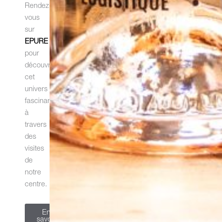
Rendez-
vous
sur
EPURE
pour
découvrir
cet
univers
fascinant
à
travers
des
visites
de
notre
centre.
En
savoir