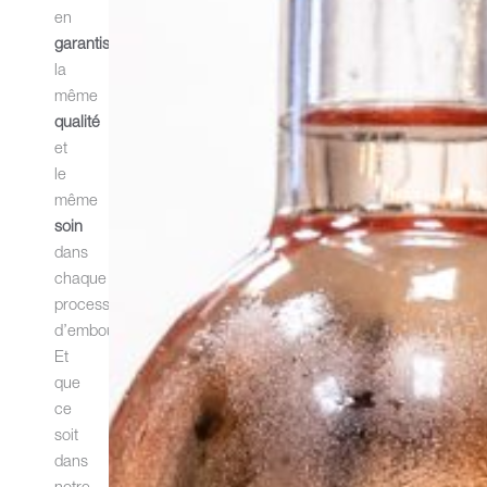
en
garantissant
la
même
qualité
et
le
même
soin
dans
chaque
processus
d’embouteillage.
Et
que
ce
soit
dans