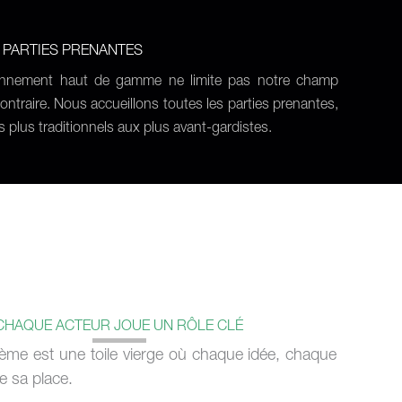
 PARTIES PRENANTES
ionnement haut de gamme ne limite pas notre champ
contraire. Nous accueillons toutes les parties prenantes,
s plus traditionnels aux plus avant-gardistes.
CHAQUE ACTEUR JOUE UN RÔLE CLÉ
ème est une toile vierge où chaque idée, chaque
e sa place.