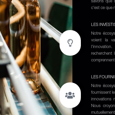
savons que c
c'est ce que 
LES INVEST
Notre écosys
voient la v
l'innovatio
recherchent l
comprennent l
LES FOURNI
Notre écosys
fournissent l
innovations 
Nous croyons
mutuellement 