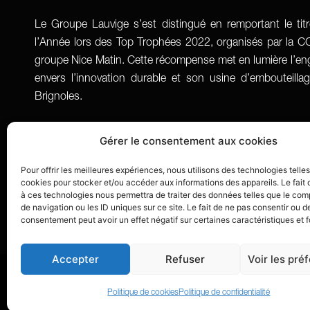
Le Groupe Lauvige s’est distingué en remportant le tit
l’Année lors des Top Trophées 2022, organisés par la CCI
groupe Nice Matin. Cette récompense met en lumière l’
envers l’innovation durable et son usine d’embouteill
Brignoles.
Gérer le consentement aux cookies
Pour offrir les meilleures expériences, nous utilisons des technologies telle
cookies pour stocker et/ou accéder aux informations des appareils. Le fait 
à ces technologies nous permettra de traiter des données telles que le co
de navigation ou les ID uniques sur ce site. Le fait de ne pas consentir ou de
consentement peut avoir un effet négatif sur certaines caractéristiques et f
Accepter
Refuser
Voir les pré
© 2024 Lauvige –
Réalisation Bexter
–
M
Politique de cookies
Politique de confidentialité