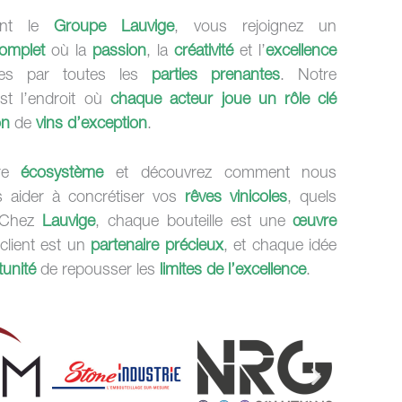
ant le
Groupe Lauvige
, vous rejoignez un
omplet
où la
passion
, la
créativité
et l’
excellence
es par toutes les
parties prenantes
. Notre
st l’endroit où
chaque acteur joue un rôle clé
on
de
vins d’exception
.
tre
écosystème
et découvrez comment nous
 aider à concrétiser vos
rêves vinicoles
, quels
. Chez
Lauvige
, chaque bouteille est une
œuvre
client est un
partenaire précieux
, et chaque idée
unité
de repousser les
limites de l’excellence
.