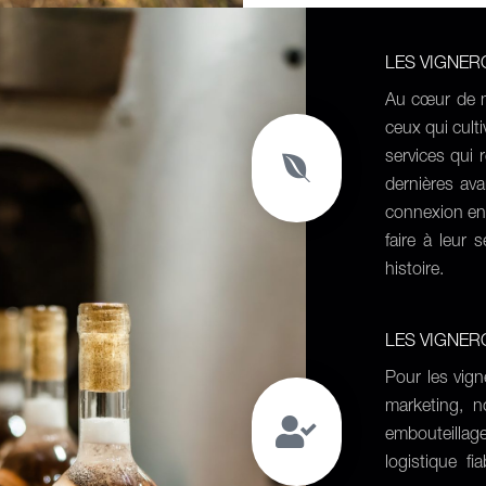
LES VIGNE
Au cœur de n
ceux qui cult
services qui r
dernières av
connexion ent
faire à leur 
histoire.
LES VIGNE
Pour les vigne
marketing, n
embouteillag
logistique f