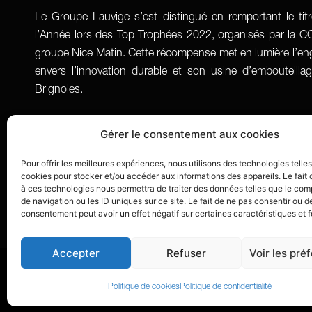
Le Groupe Lauvige s’est distingué en remportant le tit
l’Année lors des Top Trophées 2022, organisés par la CCI
groupe Nice Matin. Cette récompense met en lumière l’
envers l’innovation durable et son usine d’embouteill
Brignoles.
Gérer le consentement aux cookies
Pour offrir les meilleures expériences, nous utilisons des technologies telle
cookies pour stocker et/ou accéder aux informations des appareils. Le fait 
à ces technologies nous permettra de traiter des données telles que le co
de navigation ou les ID uniques sur ce site. Le fait de ne pas consentir ou de
consentement peut avoir un effet négatif sur certaines caractéristiques et f
Accepter
Refuser
Voir les pré
© 2024 Lauvige –
Réalisation Bexter
–
M
Politique de cookies
Politique de confidentialité