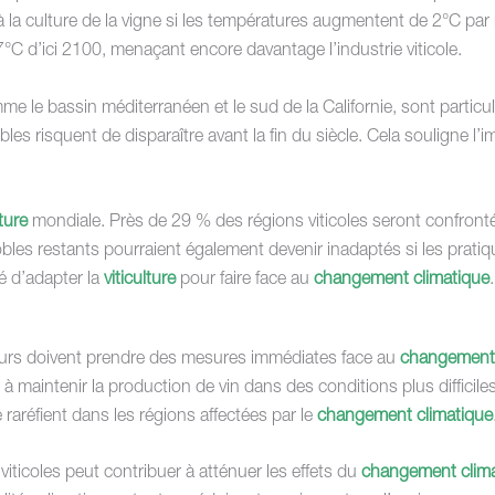
à la culture de la vigne si les températures augmentent de 2°C par 
7°C d’ici 2100, menaçant encore davantage l’industrie viticole.
 le bassin méditerranéen et le sud de la Californie, sont particu
es risquent de disparaître avant la fin du siècle. Cela souligne l’
lture
mondiale. Près de 29 % des régions viticoles seront confront
obles restants pourraient également devenir inadaptés si les pratiq
é d’adapter la
viticulture
pour faire face au
changement climatique
.
eurs doivent prendre des mesures immédiates face au
changement 
r à maintenir la production de vin dans des conditions plus difficil
 raréfient dans les régions affectées par le
changement climatique
viticoles peut contribuer à atténuer les effets du
changement clim