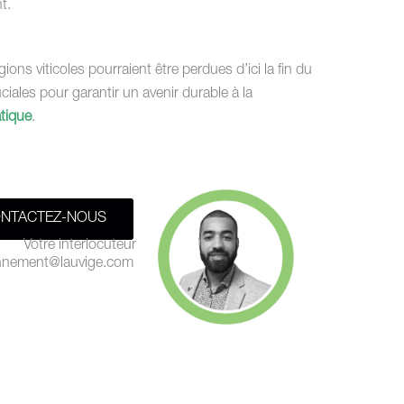
t.
ons viticoles pourraient être perdues d’ici la fin du
ciales pour garantir un avenir durable à la
tique
.
NTACTEZ-NOUS
Votre interlocuteur
nnement@lauvige.com