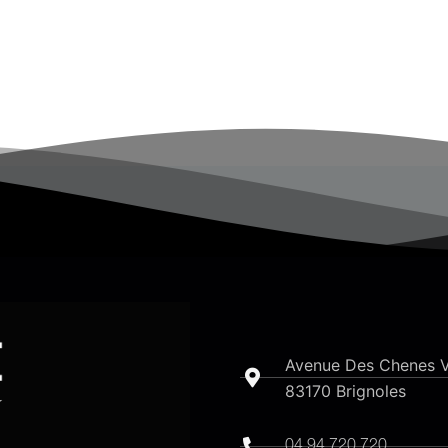
Avenue Des Chenes V
83170 Brignoles​
04 94 720 720