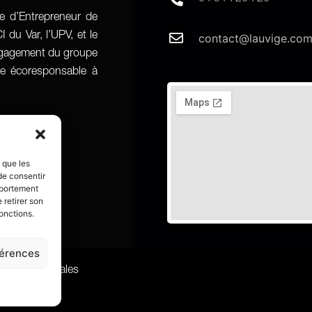
re d’Entrepreneur de
 du Var, l’UPV, et le
contact@lauvige.co
engagement du groupe
age écoresponsable à
s que les
de consentir
mportement
 retirer son
onctions.
férences
entions Légales