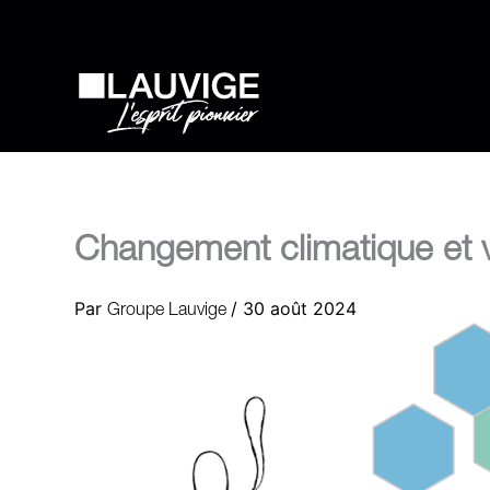
Aller
au
contenu
Changement climatique et vit
Par
/
30 août 2024
Groupe Lauvige